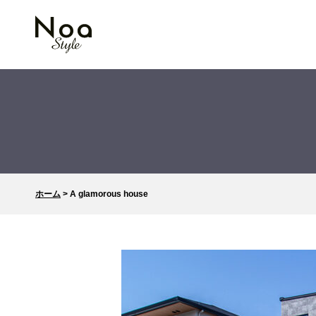
ホーム
>
A glamorous house