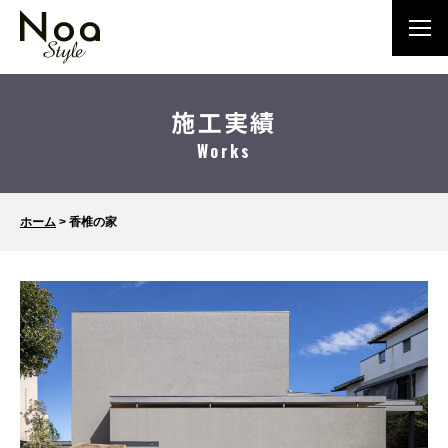
施工実績
Works
ホーム
>
香椎の家