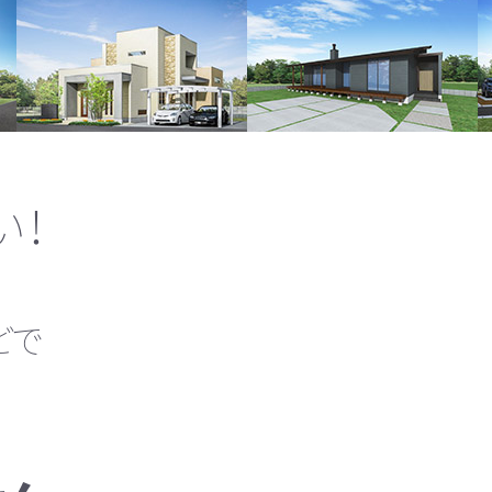
い！
どで