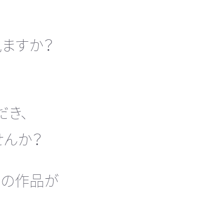
見ますか？
だき、
せんか？
達の作品が