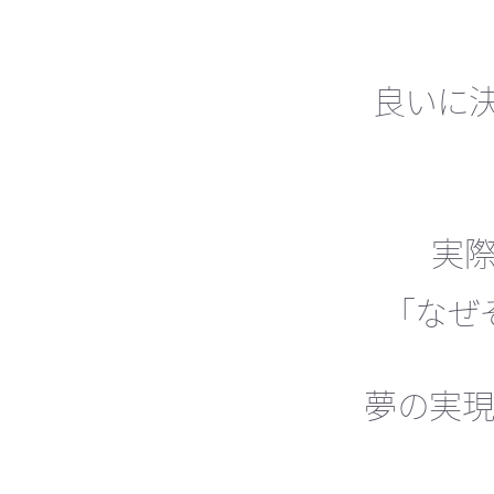
良いに決
実際
「なぜ
夢の実現