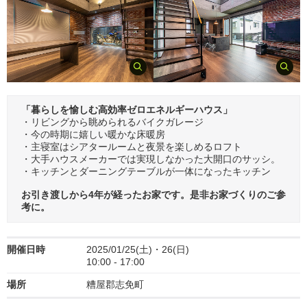
「暮らしを愉しむ高効率ゼロエネルギーハウス」
・リビングから眺められるバイクガレージ
・今の時期に嬉しい暖かな床暖房
・主寝室はシアタールームと夜景を楽しめるロフト
・大手ハウスメーカーでは実現しなかった大開口のサッシ。
・キッチンとダーニングテーブルが一体になったキッチン
お引き渡しから4年が経ったお家です。是非お家づくりのご参
考に。
開催日時
2025/01/25(土)・26(日)
10:00 - 17:00
場所
糟屋郡志免町